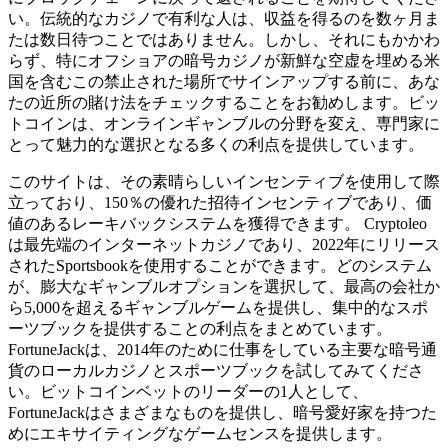
い。伝統的なカジノで有利な人は、収益を得るのを数ヶ月ま
たは数日待つことではありません。しかし、それにもかかわ
らず、特にオフショアの暗号カジノが新鮮な空虚を埋める米
国を含むこの禁止された場所でサインアップする前に、あな
たの近所の賭け法をチェックすることをお勧めします。ビッ
トコインは、オンラインギャンブルの分野を変え、専門家に
とって魅力的な選択となる多くの利点を提供しています。
このサイトは、その素晴らしいインセンティブを使用して際
立っており、150％の優れた招待インセンティブであり、価
値のあるレーキバックシステムを獲得できます。 Cryptoleo
は最先端のインターネットカジノであり、2022年にリリース
されたSportsbookを使用することができます。どのシステム
が、膨大なギャンブルオプションを選択して、最高の会社か
ら5,000を超えるギャンブルゲームを提供し、集中的なスポ
ーツブックを提供することの利点をまとめています。
FortuneJackは、2014年のために仕事をしている主要な暗号通
貨のローカルカジノとスポーツブックを試してみてくださ
い。ビットコインベットのリーダーの1人として、
FortuneJackはさまざまなものを提供し、暗号愛好家を持つた
めにエキサイティングなゲームセンスを提供します。