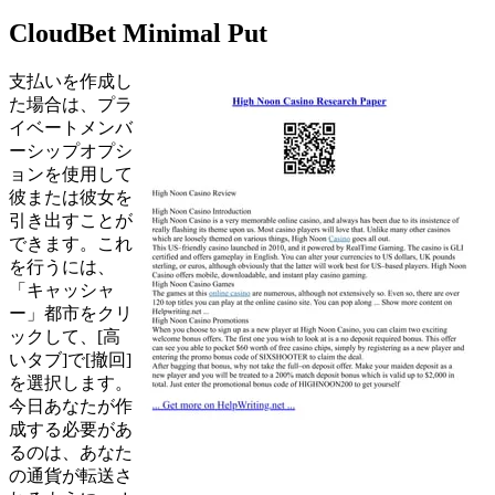
CloudBet Minimal Put
支払いを作成し
た場合は、プラ
イベートメンバ
ーシップオプシ
ョンを使用して
彼または彼女を
引き出すことが
できます。これ
を行うには、
「キャッシャ
ー」都市をクリ
ックして、[高
いタブ]で[撤回]
を選択します。
今日あなたが作
成する必要があ
るのは、あなた
の通貨が転送さ