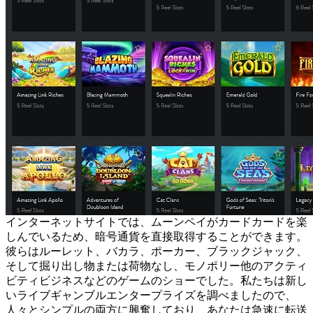
インターネットサイトでは、ムーンペイがカードカードを楽
しんでいるため、暗号通貨を直接取得することができます。
彼らはルーレット、バカラ、ポーカー、ブラックジャック、
そして掘り出し物または荷物なし、モノポリー他のアクティ
ビティビジネスなどのゲームのショーでした。私たちは新し
いライブギャンブルエンタープライズを調べましたので、
人々とシンプルの両方に興奮しており、あなたは急速に転送