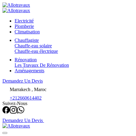
Electricité
Plomberie
Climatisation
Chauffagiste
Chauffe-eau solaire
Chauffe-eau électrique
Rénovation
Les Travaux De Rénovation
Aménagements
Demandez Un Devis
Marrakech , Maroc
+212660614402
Suivez-Nous
Demandez Un Devis