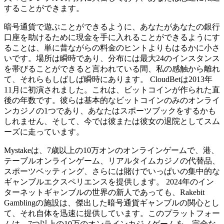
することができます。
暗号通貨で遊ぶことができるように、あなたがあなたの銀行
口座を助けるために現金を手に入れることができるようにす
ることは、単に昔ながらの料金のヒントよりもはるかに小さ
いです。場所は瞬時であり、分布には最大24のインスタンス
を帯びることができると言われている間、私の感触から離れ
て、それらもしばしば瞬時にあります。 CloudBetは2013年
11月に初演されました。これは、ビットコインが作られた直
後の年数です。彼らは基本的なビットコインのみのオンライ
ンカジノの1つであり、あなたはスポーツブックをするかも
しれません、そして、今では彼または彼女の退院としてスム
ーズに走っています。
Mystakeは、7歳以上の10万オンのオンラインゲームで、港、
テーブルオンラインゲーム、リアルタイムカジノの代替品、
スポーツベッティング、さらには賭けでいっぱいの集中的な
ギャンブルエクスペリエンスを提供します。 2024年のイン
ターネットギャンブルの世界の新人であっても、Rakebit
Gamblingの施設は、傑出した暗号通貨ギャンブルの関心とし
て、それ自体を迅速に提供しています。このプラットフォー
ムは、7つ以上の10万のオンラインカジノゲームを、完全な