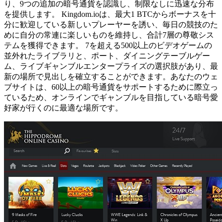
り、9つの追加の暗号通貨を認識し、制限なしに迅速な分布
を提供します。 Kingdom.ioは、最大1 BTCからボーナスを十
分に歓迎している新しいプレーヤーを誘い、毎日の競技のた
めに自分の常連に楽しいものを維持し、合計7層の尊敬シス
テムを獲得できます。 7を超える500以上のビデオゲームの
並外れたライブラリと、ポート、ダイニングテーブルゲー
ム、ライブギャンブルエンタープライズの選択肢があり、最
新の場所で見出しを確立することができます。あなたのウェ
ブサイトは、60以上の暗号通貨をサポートするために際立っ
ているため、オンラインでギャンブルを目指している暗号愛
好家が行くのに最適な場所です。