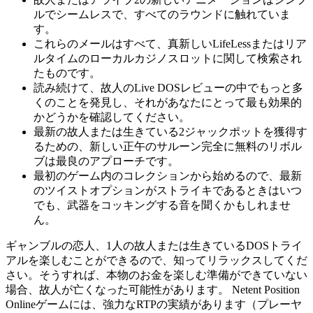
ルでシームレスで、すべてのラウンドに触れていま
す。
これらのメールはすべて、真新しいLifeLessまたはリア
ルタイムのローカルカジノスロットに関して検索され
たものです。
読み続けて、故人のLive DOSレビューの中でもっと多
くのことを発見し、それがあなたにとって最も効果的
かどうかを確認してください。
最新の故人または生きている2ジャックポットを獲得す
るための、新しい正午のサルーン完全に無料のリボル
ブは最良のアプローチです。
最初のゲーム内のコレクションから始めるので、最新
のツイストオプションがストライキであるときはいつ
でも、武器をコッキングする音を聞くかもしれませ
ん。
ギャンブルの恋人、1人の故人または生きているDOSトライ
アルを楽しむことができるので、知ってリラックスしてくだ
さい。そうすれば、本物のお金を楽しむ準備ができていない
場合、故人が亡くなった可能性があります。 Netent Position
Onlineゲームには、強力なRTPの実績があります（プレーヤ