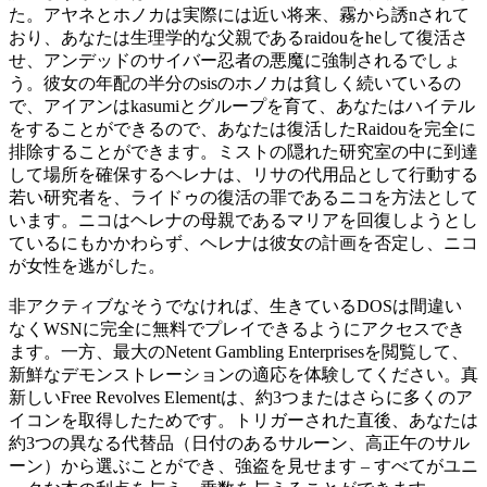
た。アヤネとホノカは実際には近い将来、霧から誘nされて
おり、あなたは生理学的な父親であるraidouをheして復活さ
せ、アンデッドのサイバー忍者の悪魔に強制されるでしょ
う。彼女の年配の半分のsisのホノカは貧しく続いているの
で、アイアンはkasumiとグループを育て、あなたはハイテル
をすることができるので、あなたは復活したRaidouを完全に
排除することができます。ミストの隠れた研究室の中に到達
して場所を確保するヘレナは、リサの代用品として行動する
若い研究者を、ライドゥの復活の罪であるニコを方法として
います。ニコはヘレナの母親であるマリアを回復しようとし
ているにもかかわらず、ヘレナは彼女の計画を否定し、ニコ
が女性を逃がした。
非アクティブなそうでなければ、生きているDOSは間違い
なくWSNに完全に無料でプレイできるようにアクセスでき
ます。一方、最大のNetent Gambling Enterprisesを閲覧して、
新鮮なデモンストレーションの適応を体験してください。真
新しいFree Revolves Elementは、約3つまたはさらに多くのア
イコンを取得したためです。トリガーされた直後、あなたは
約3つの異なる代替品（日付のあるサルーン、高正午のサル
ーン）から選ぶことができ、強盗を見せます – すべてがユニ