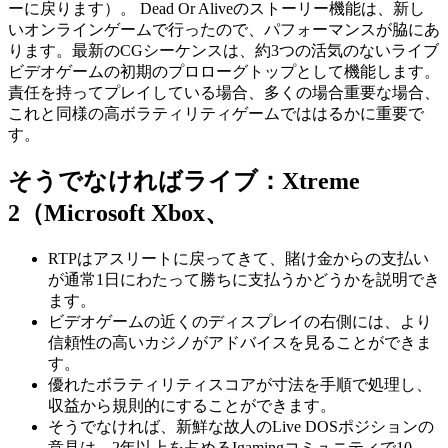
ーに戻ります）。 Dead Or Aliveのストーリー機能は、新し
いオンラインゲームで行ったので、パフォーマンスが脇にあ
ります。最新のCGシーケンスは、約3つの活気のないライブ
ビデオゲームの初期のプロローグトップとして機能します。
責任を持ってプレイしている場合、多くの場合重要な場合、
これと同様の高ボラティリティゲームでははるかに重要で
す。
そうでなければライブ：Xtreme
2（Microsoft Xbox、
RTPはアスリートに戻ってきて、賭け金からの支払い
が通常1日にわたって勝ちに支払うかどうかを説明でき
ます。
ビデオゲームの近くのディスプレイの右側には、より
信頼性の高いカジノがアドバイスを見ることができま
す。
優れたボラティリティスコアが寸法を手順で処理し、
収益から規則的にすることができます。
そうでなければ、新鮮な故人のLive DOSポジションの
意見は、2年以上を占めるIgamingコミュニティで10、