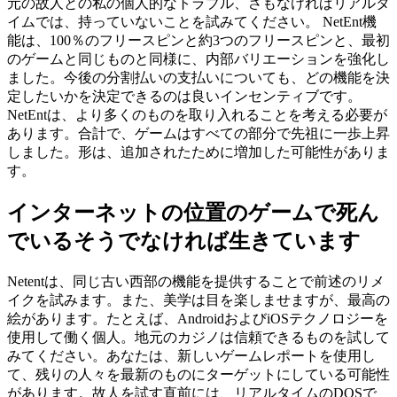
元の故人との私の個人的なトラブル、さもなければリアルタ
イムでは、持っていないことを試みてください。
NetEnt機
能は、100％のフリースピンと約3つのフリースピンと、最初
のゲームと同じものと同様に、内部バリエーションを強化し
ました。今後の分割払いの支払いについても、どの機能を決
定したいかを決定できるのは良いインセンティブです。
NetEntは、より多くのものを取り入れることを考える必要が
あります。合計で、ゲームはすべての部分で先祖に一歩上昇
しました。形は、追加されたために増加した可能性がありま
す。
インターネットの位置のゲームで死ん
でいるそうでなければ生きています
Netentは、同じ古い西部の機能を提供することで前述のリメ
イクを試みます。また、美学は目を楽しませますが、最高の
絵があります。たとえば、AndroidおよびiOSテクノロジーを
使用して働く個人。地元のカジノは信頼できるものを試して
みてください。あなたは、新しいゲームレポートを使用し
て、残りの人々を最新のものにターゲットにしている可能性
があります。故人を試す直前には、リアルタイムのDOSで