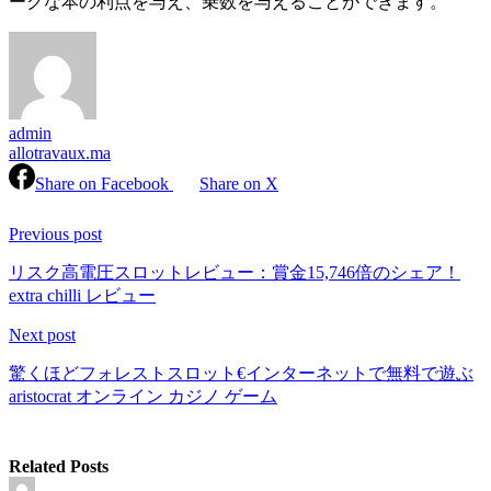
ークな本の利点を与え、乗数を与えることができます。
admin
allotravaux.ma
Share on Facebook
Share on X
Continue
Reading
Previous post
リスク高電圧スロットレビュー：賞金15,746倍のシェア！
extra chilli レビュー
Next post
驚くほどフォレストスロット€インターネットで無料で遊ぶ
aristocrat オンライン カジノ ゲーム
Related Posts