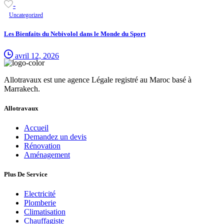
-
Uncategorized
Les Bienfaits du Nebivolol dans le Monde du Sport
avril 12, 2026
Allotravaux est une agence Légale registré au Maroc basé à
Marrakech.
Allotravaux
Accueil
Demandez un devis
Rénovation
Aménagement
Plus De Service
Electricité
Plomberie
Climatisation
Chauffagiste