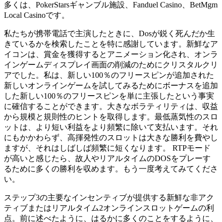
多くは、PokerStarsギャンブル施設、Fanduel Casino、BetMgm
Local Casinoです。
私たちが携帯電話で主演したときに、Dosが鋭く死んだか生
きているかを検索したことを特に感謝しています。新鮮なア
イコンは、賞金を獲得するとアニメーション化され、オンラ
インゲームディスプレイ画面の削減のためにクリスタルクリ
アでした。私は、新しい100％のフリースピンが追加された
新しいオンラインゲームを試してみるためにボーナスを追加
した新しい100％のフリースピンを単に主張したという事実
に確信することができます。大きなボラティリティは、収益
から規模と規則性のヒントを取得します。最低蒸気性のスロ
ットは、より短い利益をより頻繁に除いて支払います。それ
にもかかわらず、高揮発性のスロットは大きな勝利を費やし
ますが、それはしばしば頻繁に短くなります。 RTPモード
が高いと感じたら、故人やリアルタイムのDOSをプレーす
るために多くの勝利を収めます。もう一度考えてみてくださ
い。
ステップ3の主要なインセンティブが提供する新鮮な非アク
ティブまたはリアルタイム2オンラインスロットゲームの利
点。前に述べたように、はるかに多くのことをするように、