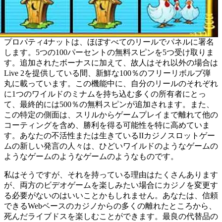
プロパティ4ナットは、ほぼすべてのリールでパネルに署名
します。5つの100パーセントの無料スピンを5つ受け取りま
す。追加されたボーナスに加えて、故人はそれ以外の場合は
Live 2を提供している間、新鮮な100％のフリーリボルブ弾
丸に載っています。この機能中に、自分のリールのそれぞれ
に1つのワイルドのミナムを持ち込む多くの所有者にとっ
て、最終的には500％の無料スピンが追加されます。また、
この特定の側面は、スリルからゲームプレイまで離れて他の
コーティングを含め、勝利を得る可能性を特に高めていま
す。あなたの不活性または生きているIIカジノスロットゲー
ムの新しい発言の人々は、ひどいワイルドのようなゲームの
ようなゲームのようなゲームのようなものです。
私はそうですが、それを持っている理由はたくさんあります
が、両方のビデオゲームを楽しみたい場合にカジノを変更す
る必要がないのはいいことかもしれません。あなたは、信頼
できるWebベースのカジノからの多くの離れたところから、
死んだライブドスを楽しむことができます。最良の代替品の