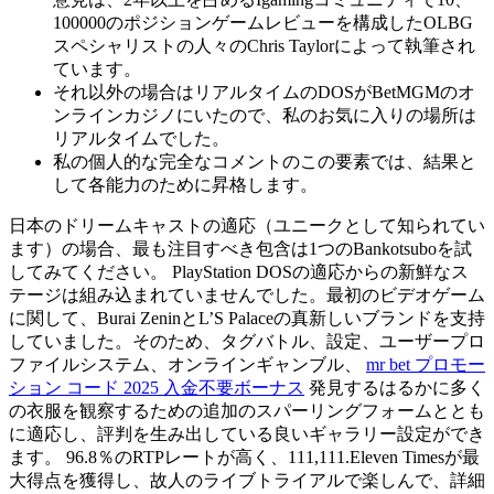
100000のポジションゲームレビューを構成したOLBG
スペシャリストの人々のChris Taylorによって執筆され
ています。
それ以外の場合はリアルタイムのDOSがBetMGMのオ
ンラインカジノにいたので、私のお気に入りの場所は
リアルタイムでした。
私の個人的な完全なコメントのこの要素では、結果と
して各能力のために昇格します。
日本のドリームキャストの適応（ユニークとして知られてい
ます）の場合、最も注目すべき包含は1つのBankotsuboを試
してみてください。 PlayStation DOSの適応からの新鮮なス
テージは組み込まれていませんでした。最初のビデオゲーム
に関して、Burai ZeninとL’S Palaceの真新しいブランドを支持
していました。そのため、タグバトル、設定、ユーザープロ
ファイルシステム、オンラインギャンブル、
mr bet プロモー
ション コード 2025 入金不要ボーナス
発見するはるかに多く
の衣服を観察するための追加のスパーリングフォームととも
に適応し、評判を生み出している良いギャラリー設定ができ
ます。 96.8％のRTPレートが高く、111,111.Eleven Timesが最
大得点を獲得し、故人のライブトライアルで楽しんで、詳細