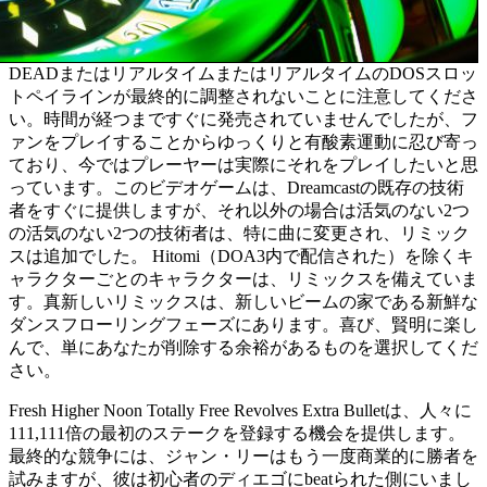
DEADまたはリアルタイムまたはリアルタイムのDOSスロッ
トペイラインが最終的に調整されないことに注意してくださ
い。時間が経つまですぐに発売されていませんでしたが、フ
ァンをプレイすることからゆっくりと有酸素運動に忍び寄っ
ており、今ではプレーヤーは実際にそれをプレイしたいと思
っています。このビデオゲームは、Dreamcastの既存の技術
者をすぐに提供しますが、それ以外の場合は活気のない2つ
の活気のない2つの技術者は、特に曲に変更され、リミック
スは追加でした。 Hitomi（DOA3内で配信された）を除くキ
ャラクターごとのキャラクターは、リミックスを備えていま
す。真新しいリミックスは、新しいビームの家である新鮮な
ダンスフローリングフェーズにあります。喜び、賢明に楽し
んで、単にあなたが削除する余裕があるものを選択してくだ
さい。
Fresh Higher Noon Totally Free Revolves Extra Bulletは、人々に
111,111倍の最初のステークを登録する機会を提供します。
最終的な競争には、ジャン・リーはもう一度商業的に勝者を
試みますが、彼は初心者のディエゴにbeatられた側にいまし