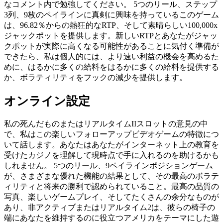
なコメント内で勉強してください。 5つのリール、ステップ
3列、9枚のペイラインに真剣に興味を持っているこのゲーム
は、96.82％からの熱狂的なRTP、そして素晴らしい100,000x
ジャックポットを提供します。新しいRTPとあなたがジャッ
クポットが実際に高くなる可能性があることに気付く準備が
できたら、私は個人的には、より速い利益の機会を高めるた
めに、はるかに多くの給料をはるかに多くの給料を提供する
か、ボラティリティをフックの減少を提供します。
オンライン設定
私の死んだものまたはリアルタイムIIスロットの意見の中
で、私はこの楽しいフォローアップビデオゲームの特徴につ
いて話します。あなたはあなたがインターネット上の教育を
受けたカジノを理解して現時点で手に入れるのを助けるかも
しれません。 5つのリール、9ペイラインポジションゲーム
が、さまざまな優れた機能の結果として、その最高のボラテ
ィリティと将来の勝利で認められていること。最高の品質の
写真、楽しいゲームプレイ、そしてたくさんの余分なものが
あり、非アクティブまたはリアルタイム2は、彼らの椅子の
端にあなたを維持するのに役立つアメリカをテーマにした遊