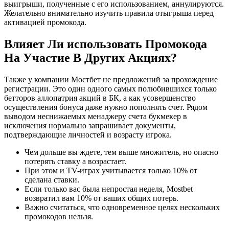
выигрыши, полученные с его использованием, аннулируются.
Желательно внимательно изучить правила отыгрыша перед
активацией промокода.
Влияет Ли использовать Промокода
На Участие В Других Акциях?
Также у компании Мостбет не предложений за прохождение
регистрации. Это один одного самых полюбившихся только
бетторов аллопатрия акций в БК, а как усовершенство
осуществления бонуса даже нужно пополнять счет. Рядом
выводом неснижаемых менаджеру счета букмекер в
исключения нормально запрашивает документы,
подтверждающие личностей и возрасту игрока.
Чем дольше вы ждете, тем выше множитель, но опасно
потерять ставку а возрастает.
При этом и TV-играх учитывается только 10% от
сделана ставки.
Если только вас была непростая неделя, Mostbet
возвратил вам 10% от ваших общих потерь.
Важно считаться, что одновременное целях нескольких
промокодов нельзя.