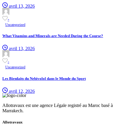
avril 13, 2026
-
Uncategorized
What Vitamins and Minerals are Needed During the Course?
avril 13, 2026
-
Uncategorized
Les Bienfaits du Nebivolol dans le Monde du Sport
avril 12, 2026
Allotravaux est une agence Légale registré au Maroc basé à
Marrakech.
Allotravaux