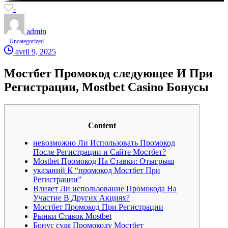
-
admin
Uncategorized
avril 9, 2025
Мостбет Промокод следующее И При
Регистрации, Mostbet Casino Бонусы
Content
невозможно Ли Использовать Промокод
После Регистрации и Сайте Мостбет?
Mostbet Промокод На Ставки: Отыгрыш
указаний К “промокод Мостбет При
Регистрации”
Влияет Ли использование Промокода На
Участие В Других Акциях?
Мостбет Промокод При Регистрации
Рынки Ставок Mostbet
Бонус судя Промокоду Мостбет