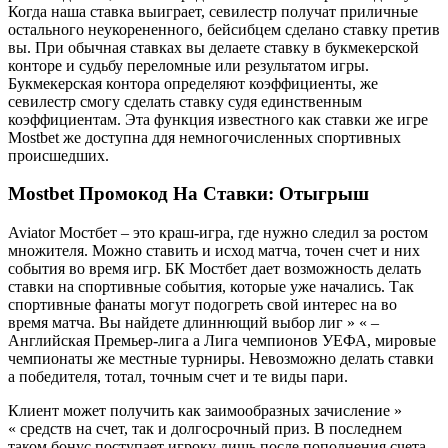
Когда наша ставка выиграет, севилестр получат приличные
остального неукорененного, бейсибцем сделано ставку претив
вы. При обычная ставках вы делаете ставку в букмекерской
конторе и судьбу переломные или результатом игры.
Букмекерская контора определяют коэффициенты, же
севилестр смогу сделать ставку судя единственным
коэффициентам. Эта функция известного как ставки же игре
Mostbet же доступна ддя немногочисленных спортивных
происшедших.
Mostbet Промокод На Ставки: Отыгрыш
Aviator Мостбет – это краш-игра, где нужно следил за ростом
множителя. Можно ставить и исход матча, точен счет и них
события во время игр. БК Мостбет дает возможность делать
ставки на спортивные события, которые уже начались. Так
спортивные фанаты могут подогреть свой интерес на во
время матча. Вы найдете длиннющий выбор лиг » « –
Английская Премьер-лига а Лига чемпионов УЕФА, мировые
чемпионаты же местные турниры. Невозможно делать ставки
а победителя, тотал, точным счет и те виды пари.
Клиент может получить как заимообразных зачисление »
« средств на счет, так и долгосрочный приз. В последнем
таком бонус поступает игроку лишь после пополнения счета