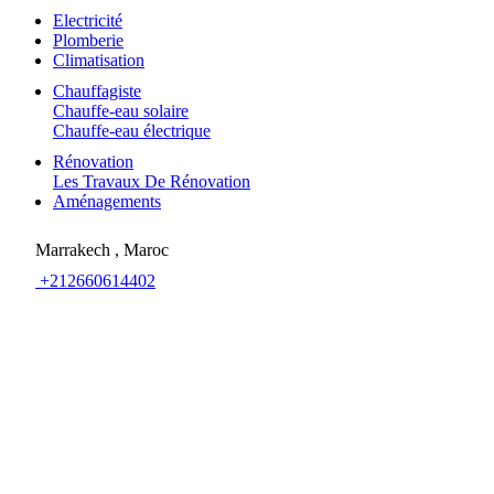
Electricité
Plomberie
Climatisation
Chauffagiste
Chauffe-eau solaire
Chauffe-eau électrique
Rénovation
Les Travaux De Rénovation
Aménagements
Marrakech , Maroc
+212660614402