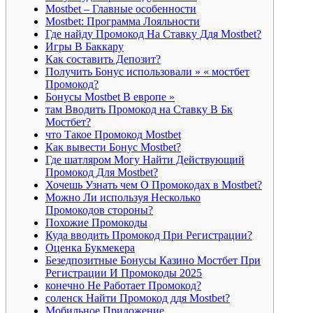
Mostbet – Главные особенности
Mostbet: Программа Лояльности
Где найду Промокод На Ставку Ддя Mostbet?
Игры В Баккару
Как составить Депозит?
Получить Бонус использовали » « мостбет
Промокод?
Бонусы Mostbet В европе »
там Вводить Промокод на Ставку В Бк
Мостбет?
что Такое Промокод Mostbet
Как вывести Бонус Mostbet?
Где шатляром Могу Найти Действующий
Промокод Для Mostbet?
Хочешь Узнать чем О Промокодах в Mostbet?
Можно Ли используя Несколько
Промокодов стороны?
Похожие Промокоды
Куда вводить Промокод При Регистрации?
Оценка Букмекера
Безедпозитные Бонусы Казино Мостбет При
Регистрации И Промокоды 2025
конечно Не Работает Промокод?
соленск Найти Промокод ддя Mostbet?
Мобильное Приложение