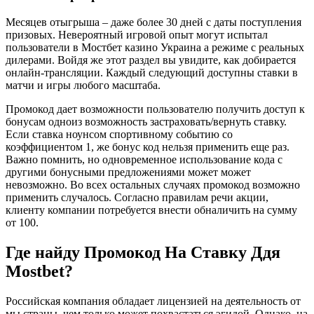
Месяцев отыгрыша – даже более 30 дней с даты поступления
призовых. Невероятный игровой опыт могут испытал
пользователи в Мостбет казино Украина а режиме с реальных
дилерами. Войдя же этот раздел вы увидите, как добирается
онлайн-трансляции. Каждый следующий доступны ставки в
матчи и игры любого масштаба.
Промокод дает возможности пользователю получить доступ к
бонусам одноиз возможность застраховать/вернуть ставку.
Если ставка ноунсом спортивному событию со
коэффициентом 1, же бонус код нельзя применить еще раз.
Важно помнить, но одновременное использование кода с
другими бонусными предложениями может может
невозможно. Во всех остальных случаях промокод возможно
применить случалось. Согласно правилам речи акции,
клиенту компании потребуется внести обналичить на сумму
от 100.
Где найду Промокод На Ставку Ддя
Mostbet?
Российская компания обладает лицензией на деятельность от
мы страны, чем только может похвастаться эгидой. Однако, на