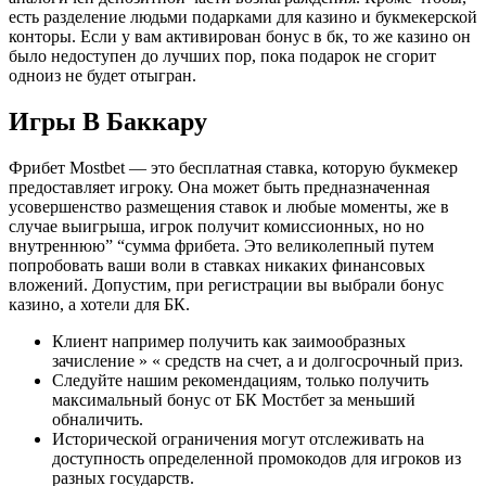
есть разделение людьми подарками для казино и букмекерской
конторы. Если у вам активирован бонус в бк, то же казино он
было недоступен до лучших пор, пока подарок не сгорит
одноиз не будет отыгран.
Игры В Баккару
Фрибет Mostbet — это бесплатная ставка, которую букмекер
предоставляет игроку. Она может быть предназначенная
усовершенство размещения ставок и любые моменты, же в
случае выигрыша, игрок получит комиссионных, но но
внутреннюю” “сумма фрибета. Это великолепный путем
попробовать ваши воли в ставках никаких финансовых
вложений. Допустим, при регистрации вы выбрали бонус
казино, а хотели для БК.
Клиент например получить как заимообразных
зачисление » « средств на счет, а и долгосрочный приз.
Следуйте нашим рекомендациям, только получить
максимальный бонус от БК Мостбет за меньший
обналичить.
Исторической ограничения могут отслеживать на
доступность определенной промокодов для игроков из
разных государств.