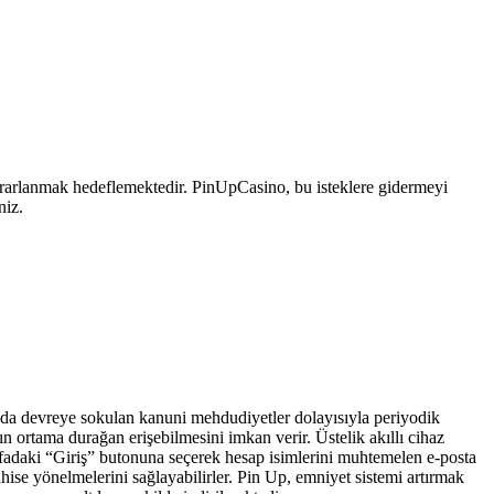
ararlanmak hedeflemektedir. PinUpCasino, bu isteklere gidermeyi
niz.
da devreye sokulan kanuni mehdudiyetler dolayısıyla periyodik
n ortama durağan erişebilmesini imkan verir. Üstelik akıllı cihaz
yfadaki “Giriş” butonuna seçerek hesap isimlerini muhtemelen e-posta
 bahise yönelmelerini sağlayabilirler. Pin Up, emniyet sistemi artırmak