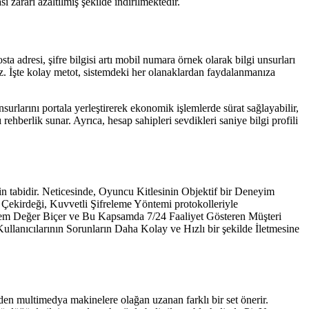
ı zararı azaltılmış şekilde indirilmektedir.
ta adresi, şifre bilgisi artı mobil numara örnek olarak bilgi unsurları
niz. İşte kolay metot, sistemdeki her olanaklardan faydalanmanıza
nsurlarını portala yerleştirerek ekonomik işlemlerde sürat sağlayabilir,
rehberlik sunar. Ayrıca, hesap sahipleri sevdikleri saniye bilgi profili
 tabidir. Neticesinde, Oyuncu Kitlesinin Objektif bir Deneyim
Çekirdeği, Kuvvetli Şifreleme Yöntemi protokolleriyle
teşem Değer Biçer ve Bu Kapsamda 7/24 Faaliyet Gösteren Müşteri
lanıcılarının Sorunların Daha Kolay ve Hızlı bir şekilde İletmesine
eden multimedya makinelere olağan uzanan farklı bir set önerir.