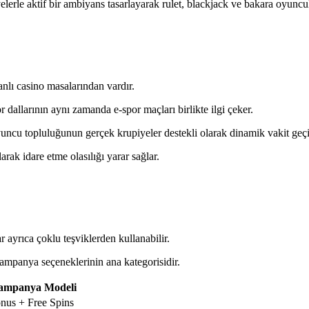
erle aktif bir ambiyans tasarlayarak rulet, blackjack ve bakara oyuncul
anlı casino masalarından vardır.
r dallarının aynı zamanda e-spor maçları birlikte ilgi çeker.
uncu topluluğunun gerçek krupiyeler destekli olarak dinamik vakit geçi
arak idare etme olasılığı yarar sağlar.
r ayrıca çoklu teşviklerden kullanabilir.
 kampanya seçeneklerinin ana kategorisidir.
ampanya Modeli
nus + Free Spins