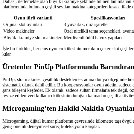
Dahası, ilerlemekte olan büyük ikramiye şeklinde bilinen tanımlanan
platformunda bulunan çeşitli sevilən makina kategorileri kısaca ifade ed
Oyun türü varianti
Spesifikasyonları
Orijinal slot oyunları
3 yuvarlak, düz işaretler
Video makineler
Özel nitelikli tema seçenekleri, avantaj
Büyük ikramiye slot makineleri
Merdivenli ödül havuz yapıları
İşte bu farklılık, her cins oyuncu kitlesinin merakını çeker. slot çeşit
kılar.
Üretenler PinUp Platformunda Barındıran
PinUp, slot makinesi çeşitlilik desteklemek adına dünya ölçeğinde lide
sistematik olarak dahil edilir. Bu kooperasyonlar oyun adetini sadece d
şans bileşeni keşfeder. Ek olarak, sadece sultan firmalarla tek değil, öz
revize edilen veri kullanıcı kitlesinin durağan kalmadan çeşitli aktiv
Microgaming’ten Hakiki Nakitla Oynatılan
Microgaming, dijital kumar platformu çevresinde kilometre taşı övgü
geniş önemli deneyimsel süreç koleksiyonu karşılar.