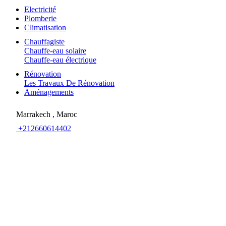
Electricité
Plomberie
Climatisation
Chauffagiste
Chauffe-eau solaire
Chauffe-eau électrique
Rénovation
Les Travaux De Rénovation
Aménagements
Marrakech , Maroc
+212660614402