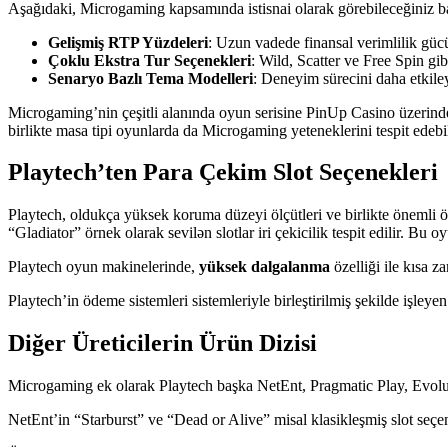
Aşağıdaki, Microgaming kapsamında istisnai olarak görebileceğiniz baz
Gelişmiş RTP Yüzdeleri
: Uzun vadede finansal verimlilik güc
Çoklu Ekstra Tur Seçenekleri
: Wild, Scatter ve Free Spin gib
Senaryo Bazlı Tema Modelleri
: Deneyim sürecini daha etkileyi
Microgaming’nin çeşitli alanında oyun serisine PinUp Casino üzerinden 
birlikte masa tipi oyunlarda da Microgaming yeteneklerini tespit edebil
Playtech’ten Para Çekim Slot Seçenekleri
Playtech, oldukça yüksek koruma düzeyi ölçütleri ve birlikte önemli öd
“Gladiator” örnek olarak sevilən slotlar iri çekicilik tespit edilir. Bu
Playtech oyun makinelerinde,
yüksek dalgalanma
özelliği ile kısa 
Playtech’in ödeme sistemleri sistemleriyle birleştirilmiş şekilde işleye
Diğer Üreticilerin Ürün Dizisi
Microgaming ek olarak Playtech başka NetEnt, Pragmatic Play, Evolut
NetEnt’in “Starburst” ve “Dead or Alive” misal klasikleşmiş slot se