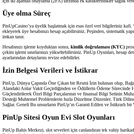
için iki aşamalı onaylama (2FA) tarzında ek karakteristikler sağlık vereb
Üye olma Süreç
PinUpCasino’ya üyelik başlatmak için esas özel veri bilgileriniz kafi. “
ekleyerek üye hesabınızı hesap açabilirsiniz. Peşinden, sistematik yap
imkan tanır.
Hesabınızı işleme koyduktan sonra,
kimlik doğrulaması (KYC)
prose
çekim işlemi sınırlarınızı yükseltebilirsiniz. PinUp Oyunları, hesap deta
ayarlarından detaylarını revize edebilirler.
İzin Belgesi Verileri ve İstikrar
PinUp, Dünya Çapında Öne Çıkan bir Resmi İzin bulunan olup, Bağımsı
Alandaki Anlar Vakit Geçirdiğinden ve Ödüllerin Ödeme Sürecinde He
Güçlendirilerek Özel Bilgi Parçalarının ve finansal Bilgi Setinin M
Desteği Muhtemel Problemlerin hızla Düzeltme Düzenler. Türk Dilinde
Sağlar. Geneli Bu unsurların PinUp’ın Garanti Edilen ve İstikrarlı b
PinUp Sitesi Oyun Evi Slot Oyunları
PinUp Bahis Merkezi, slot severleri için canlandıran tek vahiy harikad