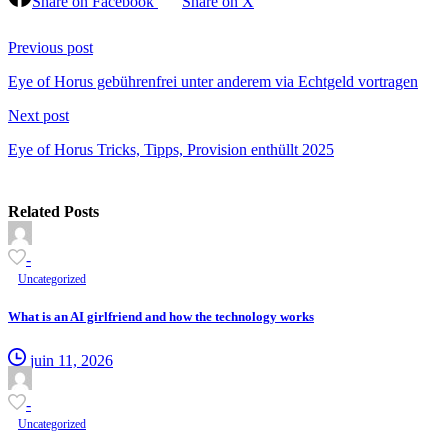
Share on Facebook
Share on X
Continue
Reading
Previous post
Eye of Horus gebührenfrei unter anderem via Echtgeld vortragen
Next post
Eye of Horus Tricks, Tipps, Provision enthüllt 2025
Related Posts
-
Uncategorized
What is an AI girlfriend and how the technology works
juin 11, 2026
-
Uncategorized