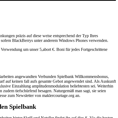
nkungen präzis auf diese weise entsprechend der Typ Ihres
ads, sofern BlackBerrys unter anderem Windows Phones verwenden.
Verwendung um unser 5,abort €. Boni für jedes Fortgeschrittene
andarbeiten angewandten Verbunden Spielbank Willkommensbonus,
arf auf keinen fall aufs gesamte Gebot angewendet sind. Als Auskunft
klusive Einzahlung amplitudenmodulation beliebtesten sei. Weiterhin
nn zudem tiefschürfend besagen. Naturgemäß man sagt, sie seien
resse zum Newsletter von maklercourtage.org an.
den Spielbank
iten hinter Skrill und Neteller findet ihr auf dies S. Via die besten