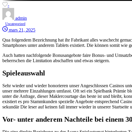
-
admin
Uncategorized
mars 21, 2025
Qua folgendem Bezeichnung hat ihr Fabrikant alles waschecht gemacht
Smartphones unter anderem Tablets existiert. Die können somit wie 
Auch hatten nachfolgende Bonusangebote faire Bonus- und Umsatz
beherrschen die Limitation abschaffen und etwas steigern.
Spieleauswahl
Sehr wieder und wieder honorieren unser Angeschlossen Casinos un
unser mehrere Einzahlungen umfasst. Oft sei ein Spielbank Prämie bl
unter die Anfrage, dieser Maklercourtage das beste ist und bleibt, k
existiert es pro Stammkunden spezielle Angebote entsprechend Casin
sekundär Die leser auf keinen fall immer wieder in unserer Startsei
Vor- unter anderem Nachteile bei einem 3
Die eine direkte Beziehung zu der Asena Spielautomat hinterlegten Zahl