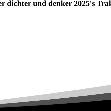
er
dichter
und
denker
2025's
Tra