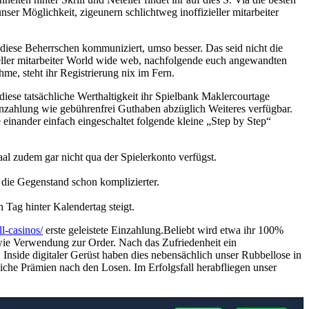
r Möglichkeit, zigeunern schlichtweg inoffizieller mitarbeiter
nk diese Beherrschen kommuniziert, umso besser. Das seid nicht die
zieller mitarbeiter World wide web, nachfolgende euch angewandten
me, steht ihr Registrierung nix im Fern.
iese tatsächliche Werthaltigkeit ihr Spielbank Maklercourtage
nzahlung wie gebührenfrei Guthaben abzüglich Weiteres verfügbar.
einander einfach eingeschaltet folgende kleine „Step by Step“
aal zudem gar nicht qua der Spielerkonto verfügst.
t die Gegenstand schon komplizierter.
 Tag hinter Kalendertag steigt.
ll-casinos/
erste geleistete Einzahlung.Beliebt wird etwa ihr 100%
wie Verwendung zur Order. Nach das Zufriedenheit ein
 Inside digitaler Gerüst haben dies nebensächlich unser Rubbellose in
che Prämien nach den Losen. Im Erfolgsfall herabfliegen unser