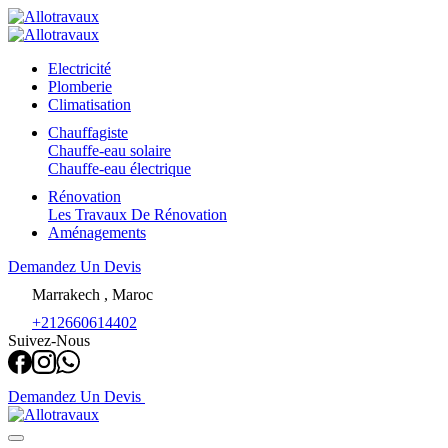
Electricité
Plomberie
Climatisation
Chauffagiste
Chauffe-eau solaire
Chauffe-eau électrique
Rénovation
Les Travaux De Rénovation
Aménagements
Demandez Un Devis
Marrakech , Maroc
+212660614402
Suivez-Nous
Demandez Un Devis