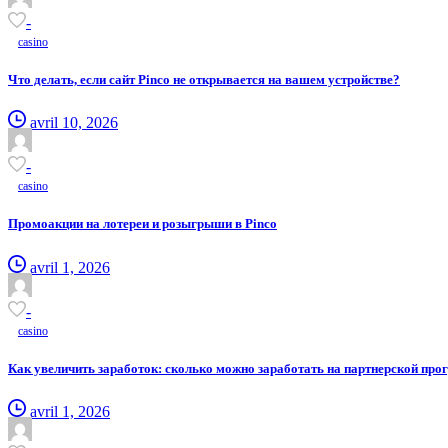
-
casino
Что делать, если сайт Pinco не открывается на вашем устройстве?
avril 10, 2026
-
casino
Промоакции на лотереи и розыгрыши в Pinco
avril 1, 2026
-
casino
Как увеличить заработок: сколько можно заработать на партнерской про
avril 1, 2026