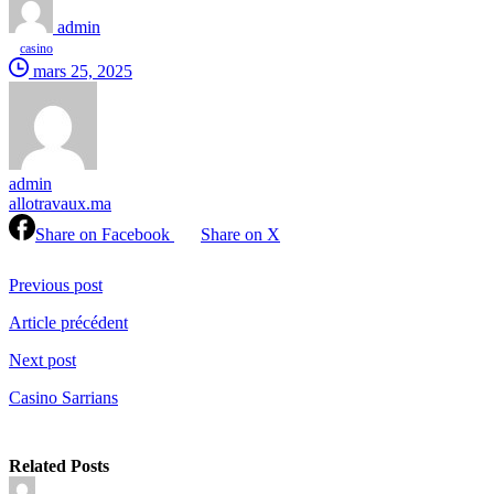
admin
casino
mars 25, 2025
admin
allotravaux.ma
Share on Facebook
Share on X
Continue
Reading
Previous post
Article précédent
Next post
Casino Sarrians
Related Posts