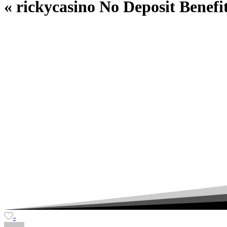
« rickycasino
No
Deposit
Benefi
-