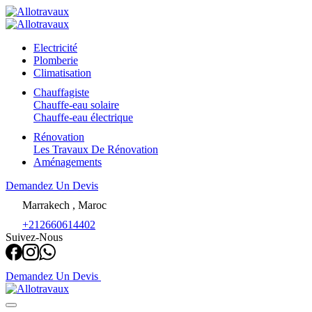
Electricité
Plomberie
Climatisation
Chauffagiste
Chauffe-eau solaire
Chauffe-eau électrique
Rénovation
Les Travaux De Rénovation
Aménagements
Demandez Un Devis
Marrakech , Maroc
+212660614402
Suivez-Nous
Demandez Un Devis