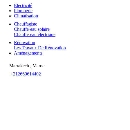
Electricité
Plomberie
Climatisation
Chauffagiste
Chauffe-eau solaire
Chauffe-eau électrique
Rénovation
Les Travaux De Rénovation
Aménagements
Marrakech , Maroc
+212660614402