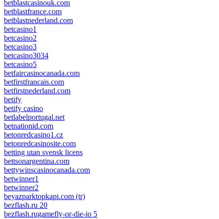
betblastcasinouk.com
betblastfrance.com
betblastnederland.com
betcasino1
betcasino2
betcasino3
betcasino3034
betcasino5
betfaircasinocanada.com
betfirstfrancais.com
betfirstnederland.com
betify
betify casino
betlabelportugal.net
betnationid.com
betonredcasino1.cz
betonredcasinosite.com
betting utan svensk licens
bettsonargentina.com
bettywinscasinocanada.com
betwinner1
betwinner2
beyazparktopkapi.com (tr)
bezflash.ru 20
bezflash.rugamefly-or-die-io 5