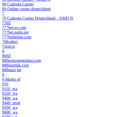
69 Cadoola Casino
69 Online casino deutschland
7
70 Cadoola Casino Deutschland – EMD N
750Z
777bet-es.com
777bet-india.net
777betbelgie.com
7Mostbet
7slots.it
8
800Z
888pokerargentina.com
888sportuk.com
888starz bd
9
9 Masks of
910
9110_wa
9220_wa
9400_wa
9440_prod
9500_wa
9600_wa
9700_sat