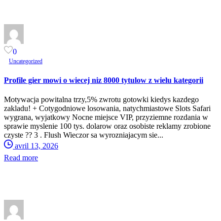
0
Uncategorized
Profile gier mowi o wiecej niz 8000 tytulow z wielu kategorii
Motywacja powitalna trzy,5% zwrotu gotowki kiedys kazdego
zakladu! + Cotygodniowe losowania, natychmiastowe Slots Safari
wygrana, wyjatkowy Nocne miejsce VIP, przyziemne rozdania w
sprawie myslenie 100 tys. dolarow oraz osobiste reklamy zrobione
czyste ?? 3 . Flush Wieczor sa wyrozniajacym sie...
avril 13, 2026
Read more