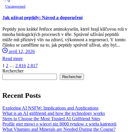
0
Uncategorized
Jak užívat peptidy: Návod a doporučení
Peptidy jsou krátké řetězce aminokyselin, které hrají klíčovou roli v
mnoha biologických procesech v těle. Správné užívání peptidů
může mít příznivý vliv na zdraví, výkonnost a regeneraci. V tomto
článku se zaměříme na to, jak peptidy správně užívat, aby byl...
avril 12, 2026
Read more
1
2
…
2 816
2 817
Rechercher
Rechercher
Recent Posts
Exploring AI NSFW: Implications and Applications
What is an AI girlfriend and how the technology works
Steps to Choose the Most Trusted AI Girlfriend Sites
Profile gier mowi o wiecej niz 8000 tytulow z wielu kategorii
What Vitamins and Minerals are Needed During the Course?