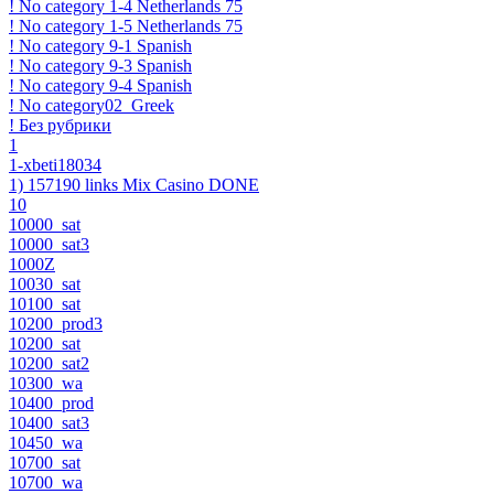
! No category 1-4 Netherlands 75
! No category 1-5 Netherlands 75
! No category 9-1 Spanish
! No category 9-3 Spanish
! No category 9-4 Spanish
! No category02_Greek
! Без рубрики
1
1-xbeti18034
1) 157190 links Mix Casino DONE
10
10000_sat
10000_sat3
1000Z
10030_sat
10100_sat
10200_prod3
10200_sat
10200_sat2
10300_wa
10400_prod
10400_sat3
10450_wa
10700_sat
10700_wa