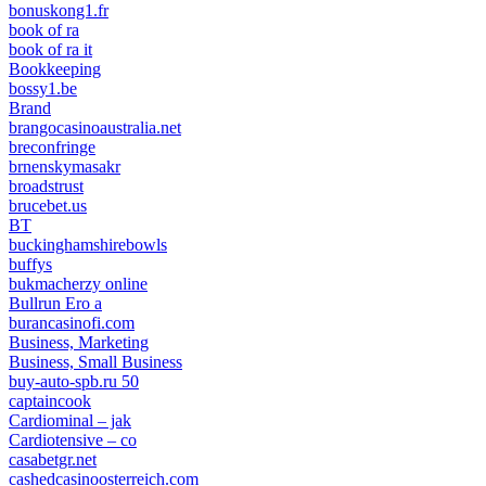
bonuskong1.fr
book of ra
book of ra it
Bookkeeping
bossy1.be
Brand
brangocasinoaustralia.net
breconfringe
brnenskymasakr
broadstrust
brucebet.us
BT
buckinghamshirebowls
buffys
bukmacherzy online
Bullrun Ero a
burancasinofi.com
Business, Marketing
Business, Small Business
buy-auto-spb.ru 50
captaincook
Cardiominal – jak
Cardiotensive – co
casabetgr.net
cashedcasinoosterreich.com