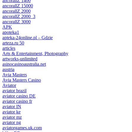
ancorallZ 1400
ancorallZ 15000
ancorallZ 2000
ancorallZ 2000_3
ancorallZ 3000
APK
apoteka1
apteka-24online.pl – Gdzie
arteza.ru 50
articles
Arts & Entertainment, Photography
artworks-unlimited
asinocasinoaustralia.net
austria
Avia Masters
Avia Masters Casino
Aviator
aviator brazil
aviator casino DE
aviator casino fr
aviator IN
aviator ke
aviator mz
aviator ng
aviatorgames.uk.com