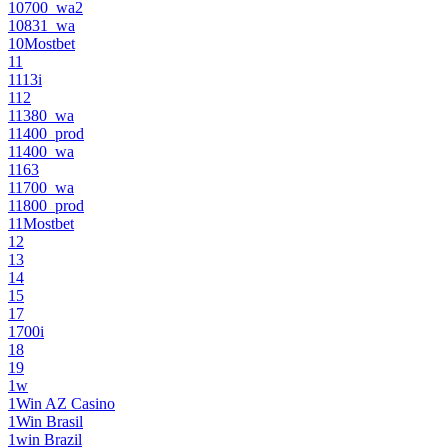
10700_wa2
10831_wa
10Mostbet
11
1113i
112
11380_wa
11400_prod
11400_wa
1163
11700_wa
11800_prod
11Mostbet
12
13
14
15
17
1700i
18
19
1w
1Win AZ Casino
1Win Brasil
1win Brazil