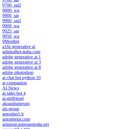
9700_sat2
9800_wa
9900_sat
9900_sat2
9900_wa
9925_sat
9950_wa
9Mostbet
a16z generative ai
admiralbet-italia.com
adobe generative ai 1
adobe generative ai 3
adobe generative ai 8
adobe photoshop
ai chat bot python 10
ai companion
AI News
ai sales bot 4
ai-girlfriend
akoautismexpo
als-group
amonbet1.it
amonbetat.com
amunracasinoaustralia.net