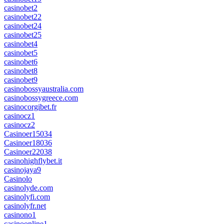
casinobet2
casinobet22
casinobet24
casinobet25
casinobet4
casinobet5
casinobet6
casinobet8
casinobet9
casinobossyaustralia.com
casinobossygreece.com
casinocorgibet.fr
casinocz1
casinocz2
Casinoer15034
Casinoer18036
Casinoer22038
casinohighflybet.it
casinojaya9
Casinolo
casinolyde.com
casinolyfi.com
casinolyfr.net
casinono1
casinoonline1