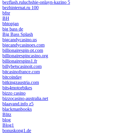
bezflash.ruluchshie-onlayn-kazino 5
bezhinternat.ru 100
bfnr
BH
bhtopjan
big bass de
Big Bass Splash
bigcandycasino.us
bigcandycasinoes.com
billionairespin-pt.com
billionairespincasino.org
billionairespins1.fr
billybetscasinoit.com
bitcasinofrance.com
bitcoinday
bitkingzaustria.com
bits4motorbikes
bizzo casino
bizzocasino-australia.net
blaavand.info z5
blackmanbooks
Blitz
blog
Blog1
bonuskong1.de