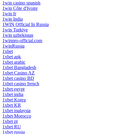
1win casino spanish
1win Côte d'Ivoire
1win fr
1win India
1WIN Official In Russia
1win Turkiye
1win uzbekistan
1winpro-official.com
1winRussia
1xbet
1xbet apk
1xbet arabic
1xbet Bangladesh
1xbet Casino AZ
1xbet casino BD
1xbet casino french
1xbet egypt
1xbet india
1xbet Korea
1xbet KR
1xbet malaysia
1xbet Morocco
1xbet pt
1xbet RU
1xbet russia