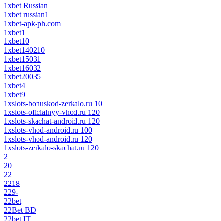
1xbet Russian
1xbet russian1
1xbet-apk-ph.com
1xbet1
1xbet10
1xbet140210
1xbet15031
1xbet16032
1xbet20035
1xbet4
1xbet9
1xslots-bonuskod-zerkalo.ru 10
1xslots-oficialnyy-vhod.ru 120
1xslots-skachat-android.ru 120
1xslots-vhod-android.ru 100
1xslots-vhod-android.ru 120
1xslots-zerkalo-skachat.ru 120
2
20
22
2218
229-
22bet
22Bet BD
22bet IT