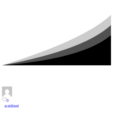
0
ai-girlfriend