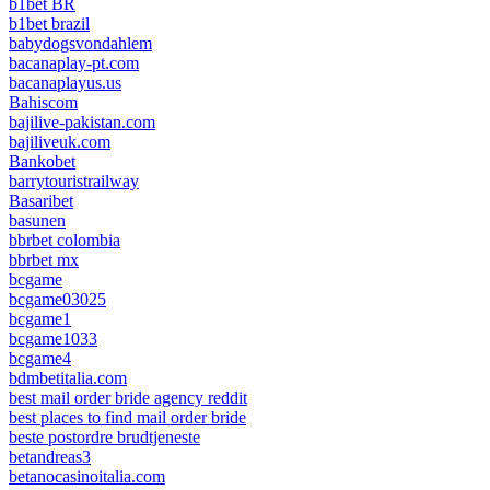
b1bet BR
b1bet brazil
babydogsvondahlem
bacanaplay-pt.com
bacanaplayus.us
Bahiscom
bajilive-pakistan.com
bajiliveuk.com
Bankobet
barrytouristrailway
Basaribet
basunen
bbrbet colombia
bbrbet mx
bcgame
bcgame03025
bcgame1
bcgame1033
bcgame4
bdmbetitalia.com
best mail order bride agency reddit
best places to find mail order bride
beste postordre brudtjeneste
betandreas3
betanocasinoitalia.com