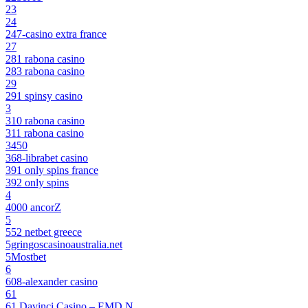
23
24
247-casino extra france
27
281 rabona casino
283 rabona casino
29
291 spinsy casino
3
310 rabona casino
311 rabona casino
3450
368-librabet casino
391 only spins france
392 only spins
4
4000 ancorZ
5
552 netbet greece
5gringoscasinoaustralia.net
5Mostbet
6
608-alexander casino
61
61 Davinci Casino – EMD N