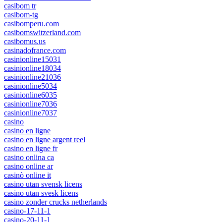
casibom tr
casibom-tg
casibomperu.com
casibomswitzerland.com
casibomus.us
casinadofrance.com
casinionline15031
casinionline18034
casinionline21036
casinionline5034
casinionline6035
casinionline7036
casinionline7037
casino
casino en ligne
casino en ligne argent reel
casino en ligne fr
casino onlina ca
casino online ar
casinò online it
casino utan svensk licens
casino utan svesk licens
casino zonder crucks netherlands
casino-17-11-1
casino-20-11-1