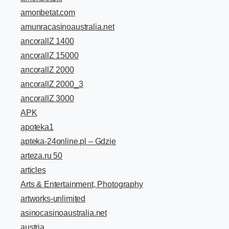
amonbetat.com
amunracasinoaustralia.net
ancorallZ 1400
ancorallZ 15000
ancorallZ 2000
ancorallZ 2000_3
ancorallZ 3000
APK
apoteka1
apteka-24online.pl – Gdzie
arteza.ru 50
articles
Arts & Entertainment, Photography
artworks-unlimited
asinocasinoaustralia.net
austria