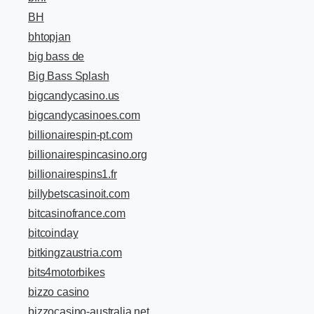
BH
bhtopjan
big bass de
Big Bass Splash
bigcandycasino.us
bigcandycasinoes.com
billionairespin-pt.com
billionairespincasino.org
billionairespins1.fr
billybetscasinoit.com
bitcasinofrance.com
bitcoinday
bitkingzaustria.com
bits4motorbikes
bizzo casino
bizzocasino-australia.net