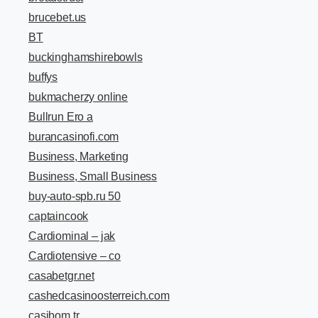
brucebet.us
BT
buckinghamshirebowls
buffys
bukmacherzy online
Bullrun Ero a
burancasinofi.com
Business, Marketing
Business, Small Business
buy-auto-spb.ru 50
captaincook
Cardiominal – jak
Cardiotensive – co
casabetgr.net
cashedcasinoosterreich.com
casibom tr