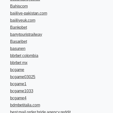
Bahiscom
bajilive-pakistan.com
bajiliveuk.com
Bankobet
barrytouristrailway
Basaribet
basunen
bbrbet colombia
bbrbet mx
bcgame
bcgame03025
bcgame1
bcgame1033
bcgame4
bdmbetitalia.com
best mail order bride agency reddit