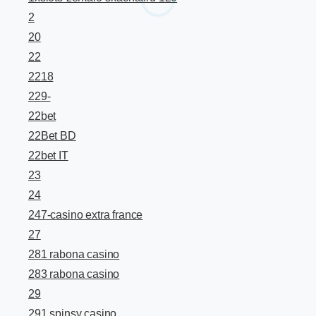
2
20
22
2218
229-
22bet
22Bet BD
22bet IT
23
24
247-casino extra france
27
281 rabona casino
283 rabona casino
29
291 spinsy casino