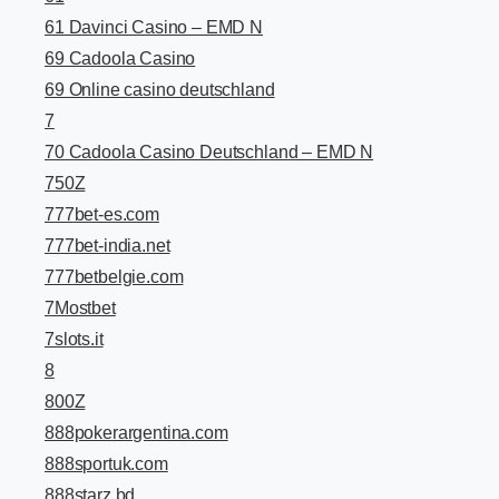
61 Davinci Casino – EMD N
69 Cadoola Casino
69 Online casino deutschland
7
70 Cadoola Casino Deutschland – EMD N
750Z
777bet-es.com
777bet-india.net
777betbelgie.com
7Mostbet
7slots.it
8
800Z
888pokerargentina.com
888sportuk.com
888starz bd