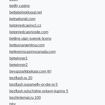
betify casino
betlabelportugal.net
betnationid.com
betonredcasino1.cz
betonredcasinosite.com
betting utan svensk licens
bettsonargentina.com
bettywinscasinocanada.com
betwinner1
betwinner2
beyazparktopkapi.com (tr)
bezflash.ru 20
bezflash.rugamefly-or-die-io 5
bezflash.ruluchshie-onlayn-kazino 5
bezhinternat.ru 100
bfnr