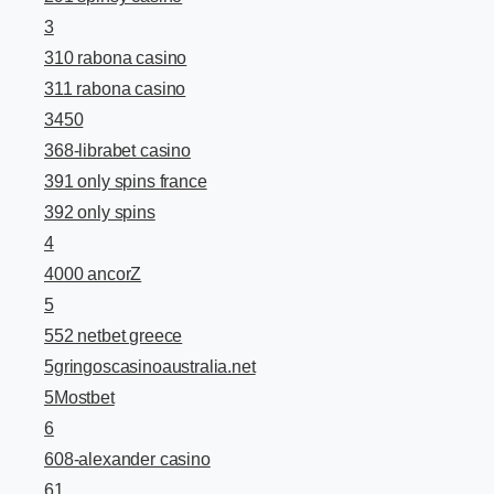
3
310 rabona casino
311 rabona casino
3450
368-librabet casino
391 only spins france
392 only spins
4
4000 ancorZ
5
552 netbet greece
5gringoscasinoaustralia.net
5Mostbet
6
608-alexander casino
61