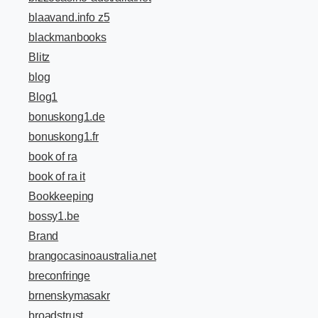
blaavand.info z5
blackmanbooks
Blitz
blog
Blog1
bonuskong1.de
bonuskong1.fr
book of ra
book of ra it
Bookkeeping
bossy1.be
Brand
brangocasinoaustralia.net
breconfringe
brnenskymasakr
broadstrust