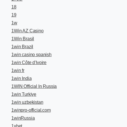
18
19
1w
1Win AZ Casino
1Win Brasil
1win Brazil
1win casino spanish
1win Côte d'Ivoire
1win fr
1win India
1WIN Official In Russia
1win Turkiye
1win uzbekistan
1winpro-official.com
1winRussia
1xbet