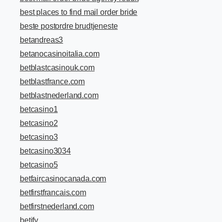
best places to find mail order bride
beste postordre brudtjeneste
betandreas3
betanocasinoitalia.com
betblastcasinouk.com
betblastfrance.com
betblastnederland.com
betcasino1
betcasino2
betcasino3
betcasino3034
betcasino5
betfaircasinocanada.com
betfirstfrancais.com
betfirstnederland.com
betify