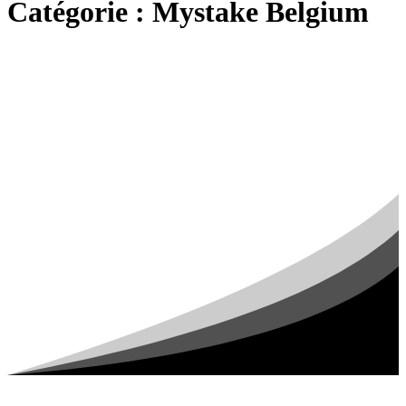
Catégorie :
Mystake
Belgium