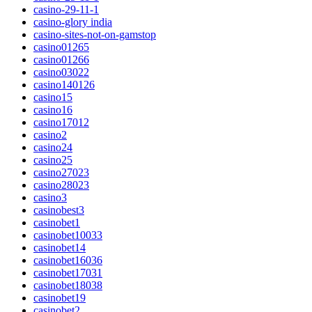
casino-29-11-1
casino-glory india
casino-sites-not-on-gamstop
casino01265
casino01266
casino03022
casino140126
casino15
casino16
casino17012
casino2
casino24
casino25
casino27023
casino28023
casino3
casinobest3
casinobet1
casinobet10033
casinobet14
casinobet16036
casinobet17031
casinobet18038
casinobet19
casinobet2