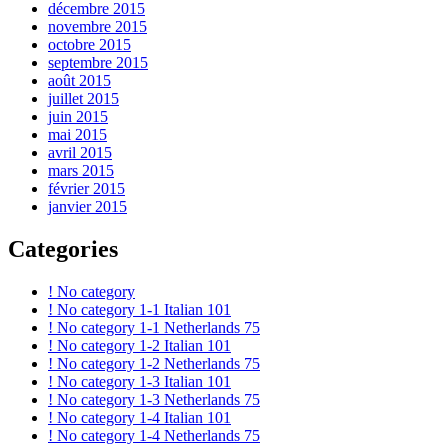
décembre 2015
novembre 2015
octobre 2015
septembre 2015
août 2015
juillet 2015
juin 2015
mai 2015
avril 2015
mars 2015
février 2015
janvier 2015
Categories
! No category
! No category 1-1 Italian 101
! No category 1-1 Netherlands 75
! No category 1-2 Italian 101
! No category 1-2 Netherlands 75
! No category 1-3 Italian 101
! No category 1-3 Netherlands 75
! No category 1-4 Italian 101
! No category 1-4 Netherlands 75