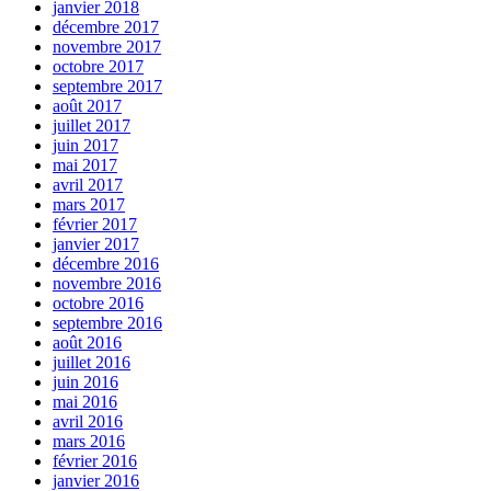
janvier 2018
décembre 2017
novembre 2017
octobre 2017
septembre 2017
août 2017
juillet 2017
juin 2017
mai 2017
avril 2017
mars 2017
février 2017
janvier 2017
décembre 2016
novembre 2016
octobre 2016
septembre 2016
août 2016
juillet 2016
juin 2016
mai 2016
avril 2016
mars 2016
février 2016
janvier 2016