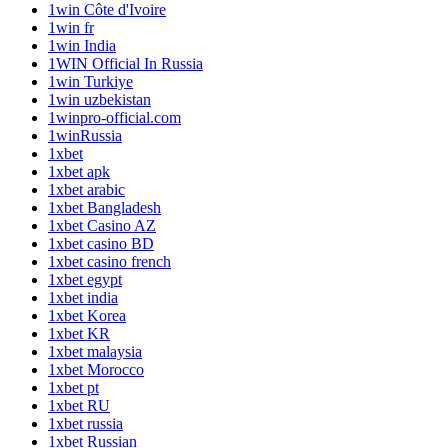
1win Côte d'Ivoire
1win fr
1win India
1WIN Official In Russia
1win Turkiye
1win uzbekistan
1winpro-official.com
1winRussia
1xbet
1xbet apk
1xbet arabic
1xbet Bangladesh
1xbet Casino AZ
1xbet casino BD
1xbet casino french
1xbet egypt
1xbet india
1xbet Korea
1xbet KR
1xbet malaysia
1xbet Morocco
1xbet pt
1xbet RU
1xbet russia
1xbet Russian