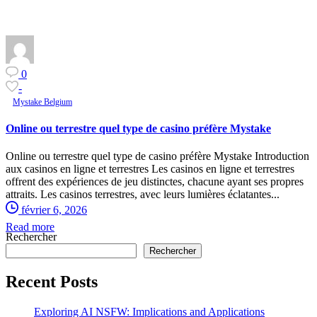
0
-
Mystake Belgium
Online ou terrestre quel type de casino préfère Mystake
Online ou terrestre quel type de casino préfère Mystake Introduction
aux casinos en ligne et terrestres Les casinos en ligne et terrestres
offrent des expériences de jeu distinctes, chacune ayant ses propres
attraits. Les casinos terrestres, avec leurs lumières éclatantes...
février 6, 2026
Read more
Rechercher
Rechercher
Recent Posts
Exploring AI NSFW: Implications and Applications