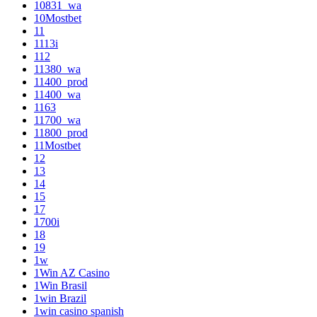
10831_wa
10Mostbet
11
1113i
112
11380_wa
11400_prod
11400_wa
1163
11700_wa
11800_prod
11Mostbet
12
13
14
15
17
1700i
18
19
1w
1Win AZ Casino
1Win Brasil
1win Brazil
1win casino spanish