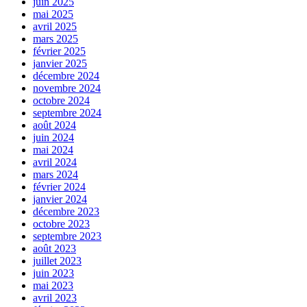
juin 2025
mai 2025
avril 2025
mars 2025
février 2025
janvier 2025
décembre 2024
novembre 2024
octobre 2024
septembre 2024
août 2024
juin 2024
mai 2024
avril 2024
mars 2024
février 2024
janvier 2024
décembre 2023
octobre 2023
septembre 2023
août 2023
juillet 2023
juin 2023
mai 2023
avril 2023