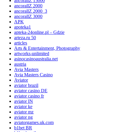
ancorallZ 15000
ancorallZ 2000
ancorallZ 2000_3
ancorallZ 3000
APK
apoteka1
apteka-24online.pl – Gdzie
arteza.ru 50
articles
Arts & Entertainment, Photography
artworks-unlimited
asinocasinoaustralia.net
austria
Avia Masters
Avia Masters Casino
Aviator
aviator brazil
aviator casino DE
aviator casino fr
aviator IN
aviator ke
aviator mz
aviator ng
aviatorgames.uk.com
b1bet BR