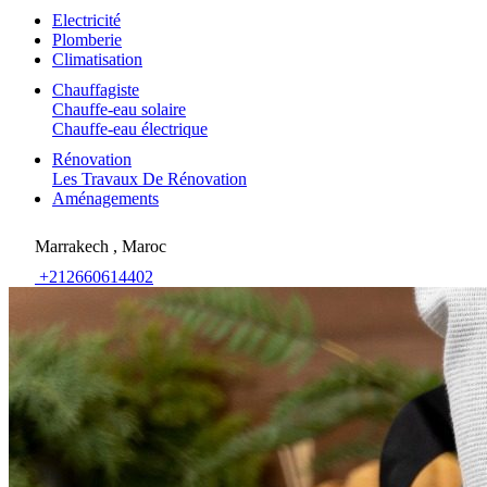
Electricité
Plomberie
Climatisation
Chauffagiste
Chauffe-eau solaire
Chauffe-eau électrique
Rénovation
Les Travaux De Rénovation
Aménagements
Marrakech , Maroc
+212660614402