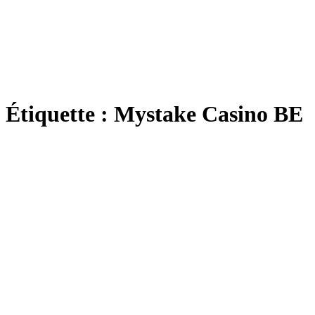
Étiquette :
Mystake
Casino
BE