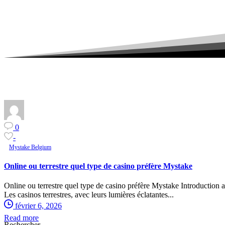
0
-
Mystake Belgium
Online ou terrestre quel type de casino préfère Mystake
Online ou terrestre quel type de casino préfère Mystake Introduction aux
Les casinos terrestres, avec leurs lumières éclatantes...
février 6, 2026
Read more
Rechercher