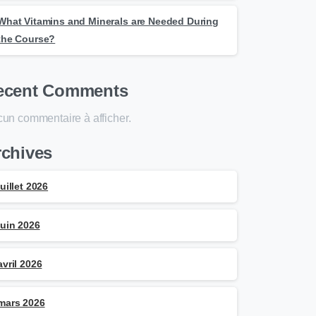
What Vitamins and Minerals are Needed During
the Course?
ecent Comments
un commentaire à afficher.
rchives
juillet 2026
juin 2026
avril 2026
mars 2026