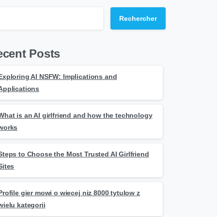
Rechercher
ecent Posts
Exploring AI NSFW: Implications and
Applications
What is an AI girlfriend and how the technology
works
Steps to Choose the Most Trusted AI Girlfriend
Sites
Profile gier mowi o wiecej niz 8000 tytulow z
wielu kategorii