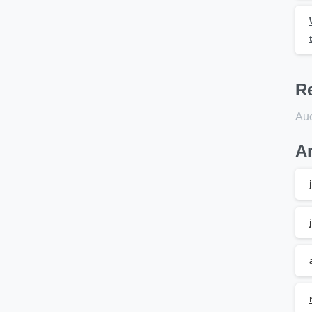
R
Auc
A