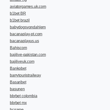
aviatorgames.uk.com
b1bet BR
b1bet brazil
babydogsvondahlem
bacanaplay-pt.com
bacanaplayus.us
Bahiscom
bajilive-pakistan.com
bajiliveuk.com
Bankobet
barrytouristrailway
Basaribet
basunen
bbrbet colombia
bbrbet mx
bcgame