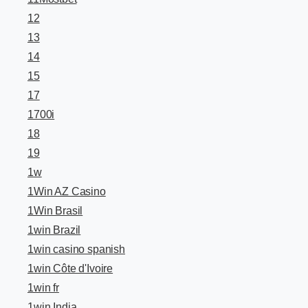
12
13
14
15
17
1700i
18
19
1w
1Win AZ Casino
1Win Brasil
1win Brazil
1win casino spanish
1win Côte d'Ivoire
1win fr
1win India