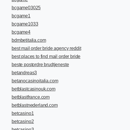
bcgame03025
bcgame1
bcgame1033
bcgame4
bdmbetitalia.com
best mail order bride agency reddit
best places to find mail order bride
beste postordre brudtjeneste
betandreas3
betanocasinoitalia.com
betblastcasinouk.com
betblastfrance.com
betblastnederland.com
betcasino1
betcasino2
betcasino3