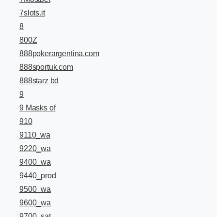
7slots.it
8
800Z
888pokerargentina.com
888sportuk.com
888starz bd
9
9 Masks of
910
9110_wa
9220_wa
9400_wa
9440_prod
9500_wa
9600_wa
9700_sat