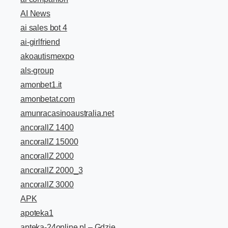
AI News
ai sales bot 4
ai-girlfriend
akoautismexpo
als-group
amonbet1.it
amonbetat.com
amunracasinoaustralia.net
ancorallZ 1400
ancorallZ 15000
ancorallZ 2000
ancorallZ 2000_3
ancorallZ 3000
APK
apoteka1
apteka-24online.pl – Gdzie