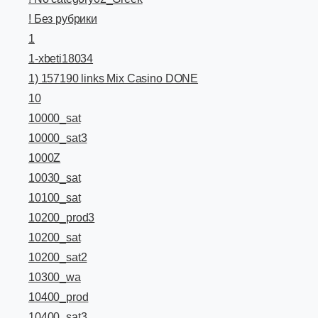
! Без рубрики
1
1-xbeti18034
1) 157190 links Mix Casino DONE
10
10000_sat
10000_sat3
1000Z
10030_sat
10100_sat
10200_prod3
10200_sat
10200_sat2
10300_wa
10400_prod
10400_sat3