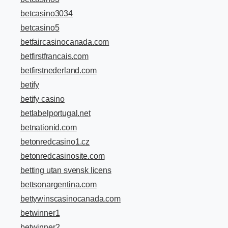
betcasino3034
betcasino5
betfaircasinocanada.com
betfirstfrancais.com
betfirstnederland.com
betify
betify casino
betlabelportugal.net
betnationid.com
betonredcasino1.cz
betonredcasinosite.com
betting utan svensk licens
bettsonargentina.com
bettywinscasinocanada.com
betwinner1
betwinner2