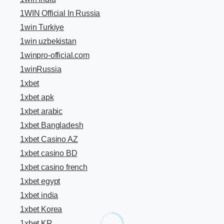
1WIN Official In Russia
1win Turkiye
1win uzbekistan
1winpro-official.com
1winRussia
1xbet
1xbet apk
1xbet arabic
1xbet Bangladesh
1xbet Casino AZ
1xbet casino BD
1xbet casino french
1xbet egypt
1xbet india
1xbet Korea
1xbet KR