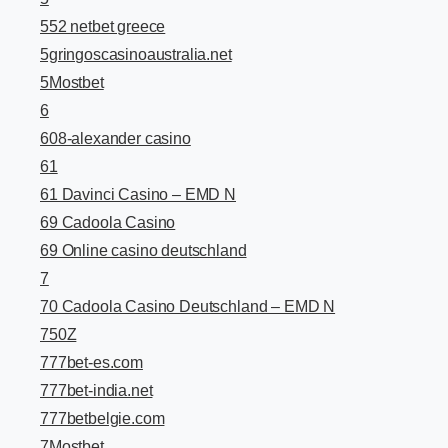
552 netbet greece
5gringoscasinoaustralia.net
5Mostbet
6
608-alexander casino
61
61 Davinci Casino – EMD N
69 Cadoola Casino
69 Online casino deutschland
7
70 Cadoola Casino Deutschland – EMD N
750Z
777bet-es.com
777bet-india.net
777betbelgie.com
7Mostbet