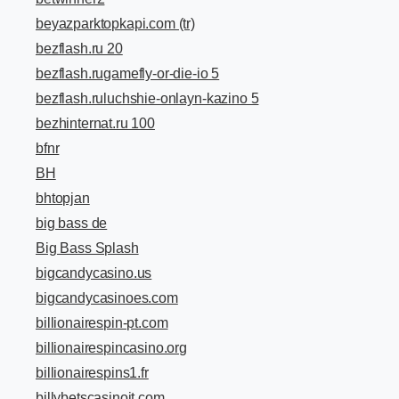
beyazparktopkapi.com (tr)
bezflash.ru 20
bezflash.rugamefly-or-die-io 5
bezflash.ruluchshie-onlayn-kazino 5
bezhinternat.ru 100
bfnr
BH
bhtopjan
big bass de
Big Bass Splash
bigcandycasino.us
bigcandycasinoes.com
billionairespin-pt.com
billionairespincasino.org
billionairespins1.fr
billybetscasinoit.com