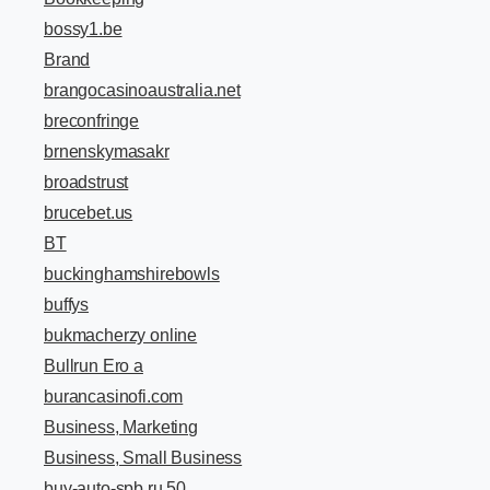
bossy1.be
Brand
brangocasinoaustralia.net
breconfringe
brnenskymasakr
broadstrust
brucebet.us
BT
buckinghamshirebowls
buffys
bukmacherzy online
Bullrun Ero a
burancasinofi.com
Business, Marketing
Business, Small Business
buy-auto-spb.ru 50